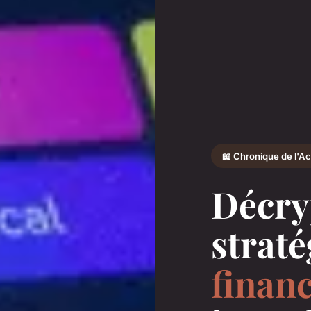
📖 Chronique de l'Act
Décry
straté
finan