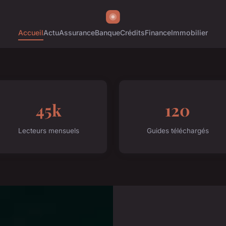
Accueil
Actu
Assurance
Banque
Crédits
Finance
Immobilier
45k
120
Lecteurs mensuels
Guides téléchargés