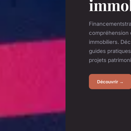
immob
Financementstra
compréhension d
immobiliers. Dé
guides pratiques
projets patrimon
Découvrir →